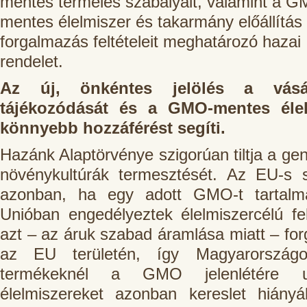
mentes termelés szabályait, valamint a 
mentes élelmiszer és takarmány előállítás
forgalmazás feltételeit meghatározó hazai
rendelet.
Az új, önkéntes jelölés a vásá
tájékozódását és a GMO-mentes élel
könnyebb hozzáférést segíti.
Hazánk Alaptörvénye szigorúan tiltja a gen
növénykultúrák termesztését. Az EU-s s
azonban, ha egy adott GMO-t tartalma
Unióban engedélyeztek élelmiszercélú fe
azt – az áruk szabad áramlása miatt – for
az EU területén, így Magyarország
termékeknél a GMO jelenlétére ut
élelmiszereket azonban kereslet hiányá