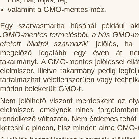
valamint a GMO-mentes méz.
Egy szarvasmarha húsánál például ak
„
GMO-mentes termelésből, a hús GMO-me
etetett állattól származik
” jelölés, ha 
megelőző legalább egy éven át n
takarmányt. A GMO-mentes jelöléssel ellát
élelmiszer, illetve takarmány pedig legfe
tartalmazhat véletlenszerűen vagy technika
módon belekerült GMO-t.
Nem jelölhető viszont mentesként az ol
élelmiszer, amelynek nincs forgalomb
rendelkező változata. Nem érdemes tehá
keresni a piacon, hisz minden alma GMO-