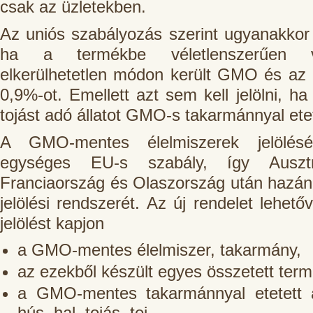
csak az üzletekben.
Az uniós szabályozás szerint ugyanakkor 
ha a termékbe véletlenszerűen va
elkerülhetetlen módon került GMO és az
0,9%-ot. Emellett azt sem kell jelölni, ha 
tojást adó állatot GMO-s takarmánnyal ete
A GMO-mentes élelmiszerek jelölésé
egységes EU-s szabály, így Ausztr
Franciaország és Olaszország után hazánk 
jelölési rendszerét. Az új rendelet lehető
jelölést kapjon
a GMO-mentes élelmiszer, takarmány,
az ezekből készült egyes összetett ter
a GMO-mentes takarmánnyal etetett á
hús, hal, tojás, tej,