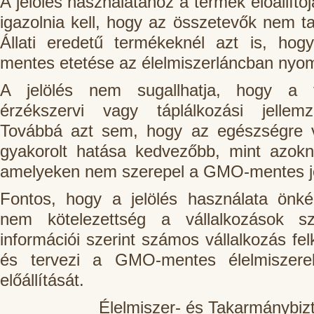
A jelölés használatához a termék előállítój
igazolnia kell, hogy az összetevők nem 
Állati eredetű termékeknél azt is, ho
mentes etetése az élelmiszerláncban nyo
A jelölés nem sugallhatja, hogy a 
érzékszervi vagy táplálkozási jellemz
Továbbá azt sem, hogy az egészségre 
gyakorolt hatása kedvezőbb, mint azok
amelyeken nem szerepel a GMO-mentes je
Fontos, hogy a jelölés használata önké
nem kötelezettség a vállalkozások 
információi szerint számos vállalkozás fel
és tervezi a GMO-mentes élelmiszer
előállítását.
Élelmiszer- és Takarmánybiz