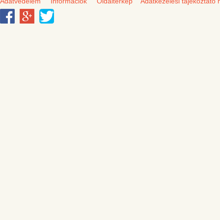
Adatvédelem
Információk
Oldaltérkép
Adatkezelési tájékoztató 