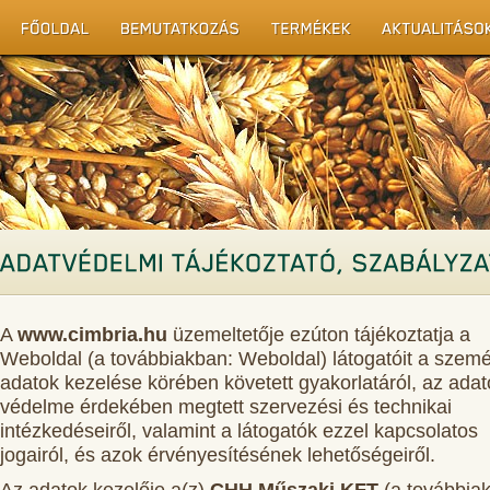
A
www.cimbria.hu
üzemeltetője ezúton tájékoztatja a
Weboldal (a továbbiakban: Weboldal) látogatóit a szem
adatok kezelése körében követett gyakorlatáról, az adat
védelme érdekében megtett szervezési és technikai
intézkedéseiről, valamint a látogatók ezzel kapcsolatos
jogairól, és azok érvényesítésének lehetőségeiről.
Az adatok kezelője a(z)
CHH Műszaki KFT
(a továbbia