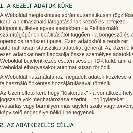
A Weboldal megtekintése során automatikusan rögzítés
kerül a Felhasználó látogatásának kezdő és befejező
időpontja, illetve egyes esetekben - a Felhasználó
számítógépének beállításától függően - a böngésző és 
operációs rendszer típusa. Ezen adatokból a rendszer
automatikusan statisztikai adatokat generál. Az Üzemelt
ezen adatokat nem kapcsolja össze személyes adatokka
Weboldal bejelentkezés esetén session ID-t küld, ami a
Weboldal elhagyásakor automatikusan törlődik.
A Weboldal használatához megadott adatok kezelése a
felhasználó önkéntes hozzájárulásával történik.
Az Üzemeltető kéri, hogy "Kiskorúak" - a vonatkozó hely
jogszabályok meghatározása szerinti - jogügyleteket
(vásárlás vagy bármilyen más ügylet) szülő vagy törvén
képviselő engedélye nélkül ne tegyenek.