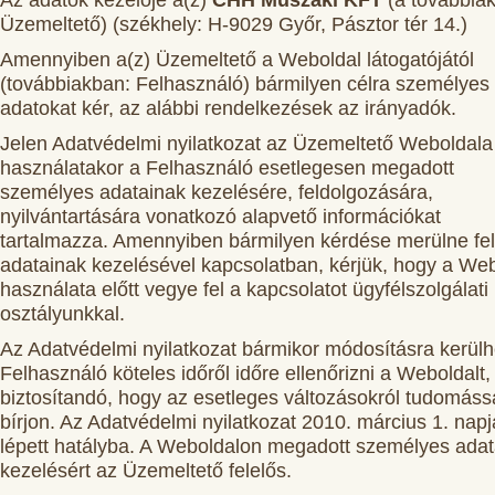
Üzemeltető) (székhely: H-9029 Győr, Pásztor tér 14.)
Amennyiben a(z) Üzemeltető a Weboldal látogatójától
(továbbiakban: Felhasználó) bármilyen célra személyes
adatokat kér, az alábbi rendelkezések az irányadók.
Jelen Adatvédelmi nyilatkozat az Üzemeltető Weboldala
használatakor a Felhasználó esetlegesen megadott
személyes adatainak kezelésére, feldolgozására,
nyilvántartására vonatkozó alapvető információkat
tartalmazza. Amennyiben bármilyen kérdése merülne fel
adatainak kezelésével kapcsolatban, kérjük, hogy a We
használata előtt vegye fel a kapcsolatot ügyfélszolgálati
osztályunkkal.
Az Adatvédelmi nyilatkozat bármikor módosításra kerülh
Felhasználó köteles időről időre ellenőrizni a Weboldalt,
biztosítandó, hogy az esetleges változásokról tudomáss
bírjon. Az Adatvédelmi nyilatkozat 2010. március 1. nap
lépett hatályba. A Weboldalon megadott személyes adat
kezelésért az Üzemeltető felelős.