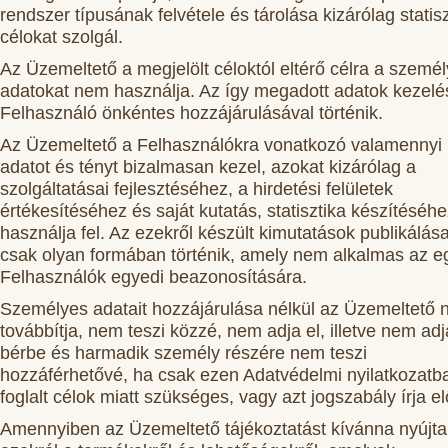
rendszer típusának felvétele és tárolása kizárólag statisz
célokat szolgál.
Az Üzemeltető a megjelölt céloktól eltérő célra a szemé
adatokat nem használja. Az így megadott adatok kezelé
Felhasználó önkéntes hozzájárulásával történik.
Az Üzemeltető a Felhasználókra vonatkozó valamennyi
adatot és tényt bizalmasan kezel, azokat kizárólag a
szolgáltatásai fejlesztéséhez, a hirdetési felületek
értékesítéséhez és saját kutatás, statisztika készítéséh
használja fel. Az ezekről készült kimutatások publikálás
csak olyan formában történik, amely nem alkalmas az e
Felhasználók egyedi beazonosítására.
Személyes adatait hozzájárulása nélkül az Üzemeltető
továbbítja, nem teszi közzé, nem adja el, illetve nem adj
bérbe és harmadik személy részére nem teszi
hozzáférhetővé, ha csak ezen Adatvédelmi nyilatkozatb
foglalt célok miatt szükséges, vagy azt jogszabály írja el
Amennyiben az Üzemeltető tájékoztatást kívánna nyújta