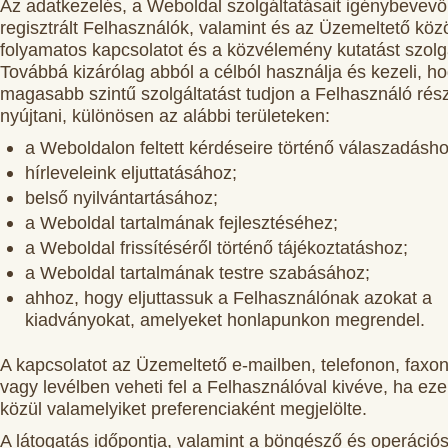
Az adatkezelés, a Weboldal szolgáltatásait igénybevevő
regisztrált Felhasználók, valamint és az Üzemeltető közö
folyamatos kapcsolatot és a közvélemény kutatást szolgá
Továbbá kizárólag abból a célból használja és kezeli, h
magasabb szintű szolgáltatást tudjon a Felhasználó rés
nyújtani, különösen az alábbi területeken:
a Weboldalon feltett kérdéseire történő válaszadásho
hírleveleink eljuttatásához;
belső nyilvántartásához;
a Weboldal tartalmának fejlesztéséhez;
a Weboldal frissítéséről történő tájékoztatáshoz;
a Weboldal tartalmának testre szabásához;
ahhoz, hogy eljuttassuk a Felhasználónak azokat a
kiadványokat, amelyeket honlapunkon megrendel.
A kapcsolatot az Üzemeltető e-mailben, telefonon, faxo
vagy levélben veheti fel a Felhasználóval kivéve, ha eze
közül valamelyiket preferenciaként megjelölte.
A látogatás időpontja, valamint a böngésző és operáció