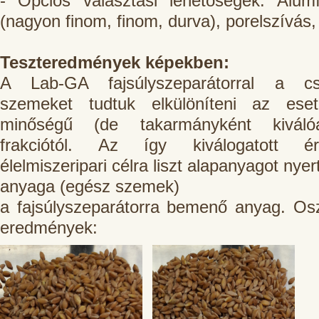
- Opciós választási lehetőségek: Alumí
(nagyon finom, finom, durva), porelszívás
Teszteredmények képekben:
A Lab-GA fajsúlyszeparátorral a cs
szemeket tudtuk elkülöníteni az ese
minőségű (de takarmányként kiválóa
frakciótól. Az így kiválogatott é
élelmiszeripari célra liszt alapanyagot nyer
anyaga (egész szemek)
a fajsúlyszeparátorra bemenő anyag. Osz
eredmények: