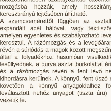
mozgásba hozzák, amely hosszirán
keresztirányú lejtésében állítható.
A szemcsemérettől függően az asztalt
expandált acél hálóval, vagy textilszö
amelyen egyenletes és szabályozható le
keresztül. A rázómozgás és a levegőára
révén a súrlódás a magok között megszű
által a folyadékhoz hasonlóan viselked
lesüllyednek, a durva asztal burkolattal é
és a rázómozgás révén a fent lévő ne
kihordásra kerülnek. A könnyű, fent úszó 
követően a könnyű anyagoldalhoz fo
leválasztott nehéz anyagot (tiszta áru)
vezetik le.