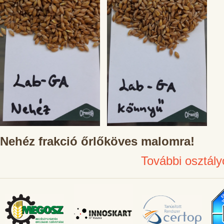
Nehéz frakció őrlőköves malomra!
További osztály