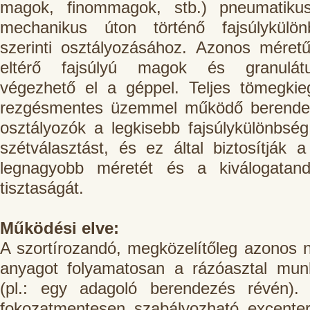
magok, finommagok, stb.) pneumatiku
mechanikus úton történő fajsúlykülön
szerinti osztályozásához. Azonos méret
eltérő fajsúlyú magok és granulát
végezhető el a géppel. Teljes tömegkie
rezgésmentes üzemmel működő berendezé
osztályozók a legkisebb fajsúlykülönbség
szétválasztást, és ez által biztosítják a
legnagyobb méretét és a kiválogatand
tisztaságát.
Működési elve:
A szortírozandó, megközelítőleg azonos
anyagot folyamatosan a rázóasztal munk
(pl.: egy adagoló berendezés révén).
fokozatmentesen szabályozható excenter