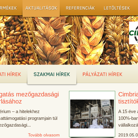
gatás mezőgazdasági
Cimbri
rlásához
tisztító
érium – a hitelekhez
A 15 éve 
ttámogatási programjain túl
100%-ban
mezőgazdasági...
vállalkoz
Tovább olvasom
2019.05.0