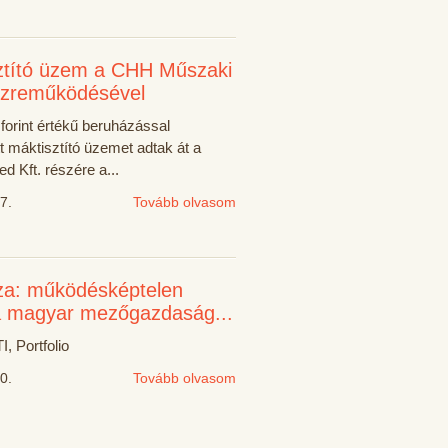
ztító üzem a CHH Műszaki
zreműködésével
 forint értékű beruházással
tt máktisztító üzemet adtak át a
d Kft. részére a...
7.
Tovább olvasom
za: működésképtelen
a magyar mezőgazdaság...
I, Portfolio
0.
Tovább olvasom