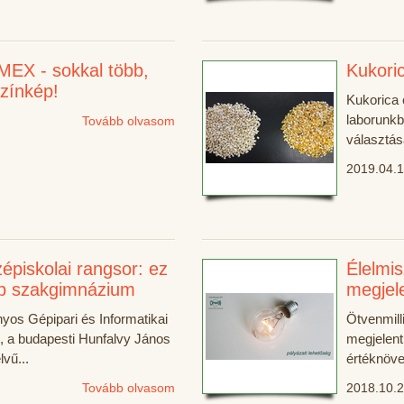
X - sokkal több,
Kukori
 színkép!
Kukorica 
laborunkb
Tovább olvasom
választás
2019.04.1
épiskolai rangsor: ez
Élelmis
bb szakgimnázium
megjele
nyos Gépipari és Informatikai
Ötvenmill
 a budapesti Hunfalvy János
megjelen
lvű...
értéknöve
Tovább olvasom
2018.10.2