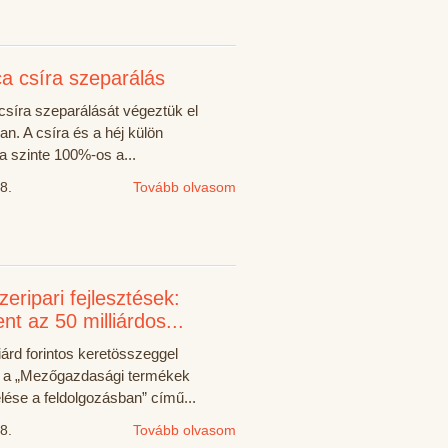
ca csíra szeparálás
csíra szeparálását végeztük el
an. A csíra és a héj külön
a szinte 100%-os a...
8.
Tovább olvasom
zeripari fejlesztések:
nt az 50 milliárdos...
iárd forintos keretösszeggel
t a „Mezőgazdasági termékek
lése a feldolgozásban” című...
8.
Tovább olvasom