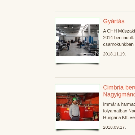
Gyártás
A CHH Műszaki 
2014-ben indult.
csarnokunkban k
2018.11.19.
Cimbria be
Nagyigmán
Immár a harmad
folyamatban Na
Hungária Kft. v
2018.09.17.