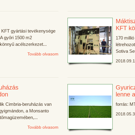
Máktis
KFT kö
KFT gyártási tevékenysége
 A győri 1500 m2
170 millió
önnyű acélszerkezet...
létrehozo
Sotiva See
Tovább olvasom
2018.09.1
ruházás
Gyuric
don
lenne 
ik Cimbria-beruházás van
forrás: MT
gyigmándon, a Monsanto
2018.05.3
etőmagüzemében,...
Tovább olvasom