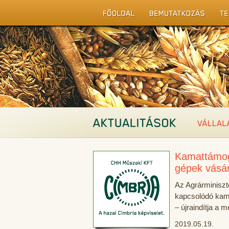
Kamattámo
gépek vásá
Az Agrárminiszt
kapcsolódó kama
– újraindítja a 
2019.05.19.