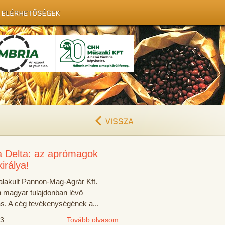
a Delta: az aprómagok
királya!
alakult Pannon-Mag-Agrár Kft.
 magyar tulajdonban lévő
ás. A cég tevékenységének a...
3.
Tovább olvasom