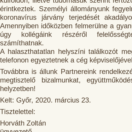
külföldön, illetve tudomásuk szerint fert
érintkeztek. Személyi állományunk fegyel
koronavírus járvány terjedését akadály
Amennyiben időközben felmerülne a gyanú
úgy kollégáink részéről felelősségte
számíthatnak.
A halaszthatatlan helyszíni találkozót me
telefonon egyeztetnek a cég képviselőjével
Továbbra is állunk Partnereink rendelkez
megtisztelő bizalmunkat, együttműködé
helyzetben!
Kelt: Győr, 2020. március 23.
Tisztelettel:
Horváth Zoltán
ügyvezető