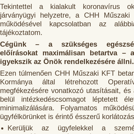
Tekintettel a kialakult koronavírus ok
járványügyi helyzetre, a CHH Műszaki
működésével kapcsolatban az alábbia
tájékoztatom.
Cégünk – a szükséges egészségü
előírásokat maximálisan betartva – 
igyekszik az Önök rendelkezésére állni.
Ezen túlmenően CHH Műszaki KFT betar
Kormánya által létrehozott Operat
megfékezésére vonatkozó utasításait, és 
belül intézkedéscsomagot léptetett é
minimalizálására. Folyamatos működé
ügyfélkörünket is érintő ésszerű korlátozá
Kerüljük az ügyfelekkel a személ