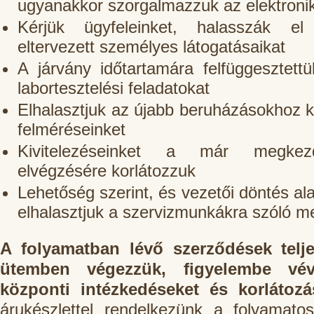
ugyanakkor szorgalmazzuk az elektronik
Kérjük ügyfeleinket, halasszák e
eltervezett személyes látogatásaikat
A járvány időtartamára felfüggesztett
labortesztelési feladatokat
Elhalasztjuk az újabb beruházásokhoz k
felméréseinket
Kivitelezéseinket a már megkez
elvégzésére korlátozzuk
Lehetőség szerint, és vezetői döntés ala
elhalasztjuk a szervizmunkákra szóló 
A folyamatban lévő szerződések telje
ütemben végezzük, figyelembe vé
központi intézkedéseket és korlátoz
árukészlettel rendelkezünk a folyamat