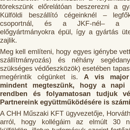
törekszünk előrelátóan beszerezni a gy
Külföldi beszállító cégeinknél – leg
csoportnál, és a JKF-nél– a te
előgyártmányokra épül, így a gyártás ü
zajlik.
Meg kell említeni, hogy egyes igénybe vett 
szállítmányozás) és néhány segédany
szükséges védőeszközök) esetében tapaszt
megérintik cégünket is.
A vis major 
mindent megteszünk, hogy a napi 
rendben és folyamatosan tudjuk v
Partnereink együttműködésére is számí
A CHH Műszaki KFT ügyvezetője, Horváth
arról, hogy kollégáim az elmúlt 30 